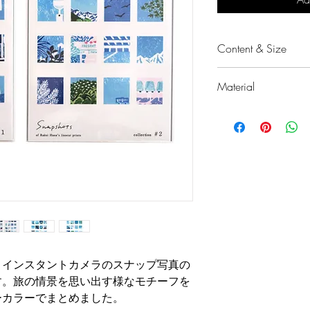
Content & Size
16 designs in A6
Material
#2)
Made in Japan
fine paper treate
、インスタントカメラのスナップ写真の
す。旅の情景を思い出す様なモチーフを
ーカラーでまとめました。