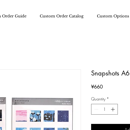
 Order Guide
Custom Order Catalog
Custom Options
Snapshots A6 
Price
¥660
Quantity
*
Ad