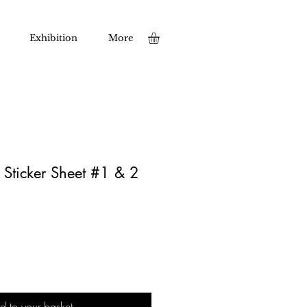
Exhibition
More
Sticker Sheet #1 & 2
d to your basket